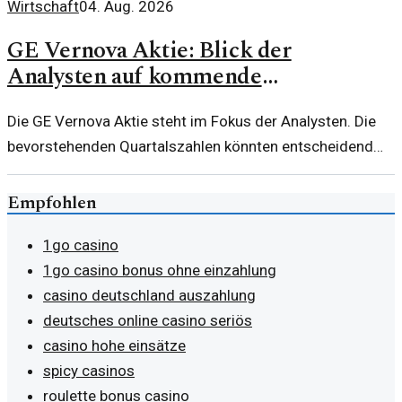
Wirtschaft
04. Aug. 2026
GE Vernova Aktie: Blick der
Analysten auf kommende
Quartalszahlen
Die GE Vernova Aktie steht im Fokus der Analysten. Die
bevorstehenden Quartalszahlen könnten entscheidend
für die Marktperformance sein. Ein Blick auf die
Prognosen und Einschätzungen.
Empfohlen
1go casino
1go casino bonus ohne einzahlung
casino deutschland auszahlung
deutsches online casino seriös
casino hohe einsätze
spicy casinos
roulette bonus casino