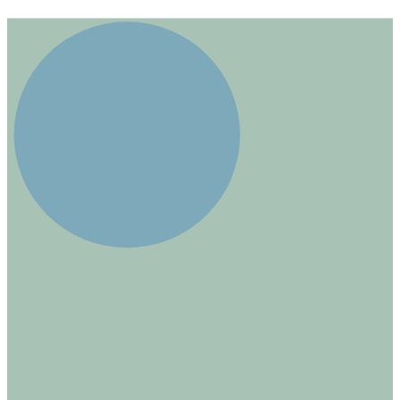
während sie von Zinszahlungen profitieren. Der aktuelle
Kurs und die Marktbedingungen sind entscheidend für
potenzielle Anleger.