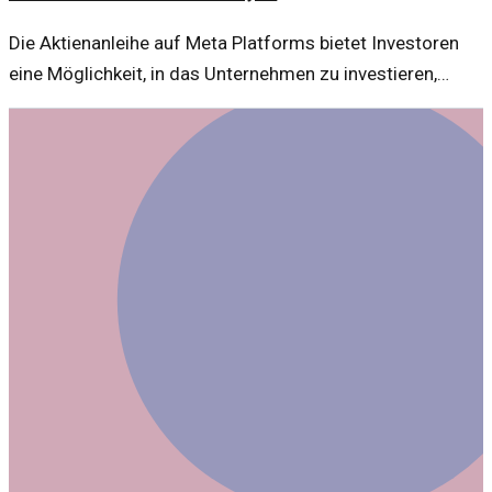
Die Aktienanleihe auf Meta Platforms bietet Investoren
eine Möglichkeit, in das Unternehmen zu investieren,
während sie von Zinszahlungen profitieren. Der aktuelle
Kurs und die Marktbedingungen sind entscheidend für
potenzielle Anleger.