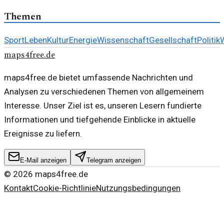
Themen
Sport
Leben
Kultur
Energie
Wissenschaft
Gesellschaft
Politik
W
maps4free.de
maps4free.de bietet umfassende Nachrichten und
Analysen zu verschiedenen Themen von allgemeinem
Interesse. Unser Ziel ist es, unseren Lesern fundierte
Informationen und tiefgehende Einblicke in aktuelle
Ereignisse zu liefern.
E-Mail anzeigen
Telegram anzeigen
©
2026
maps4free.de
Kontakt
Cookie-Richtlinie
Nutzungsbedingungen