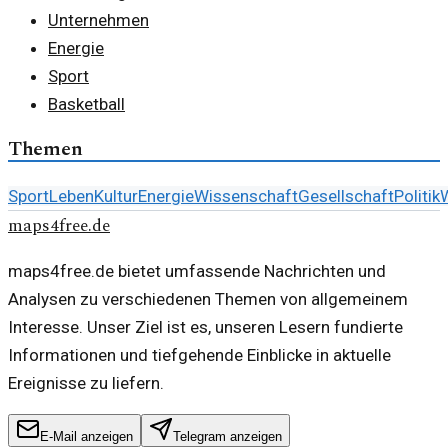
Unternehmen
Energie
Sport
Basketball
Themen
Sport
Leben
Kultur
Energie
Wissenschaft
Gesellschaft
Politik
W
maps4free.de
maps4free.de bietet umfassende Nachrichten und
Analysen zu verschiedenen Themen von allgemeinem
Interesse. Unser Ziel ist es, unseren Lesern fundierte
Informationen und tiefgehende Einblicke in aktuelle
Ereignisse zu liefern.
E-Mail anzeigen
Telegram anzeigen